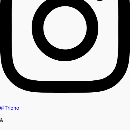
@Triono
&