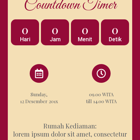
Countdown Timer
0
0
0
0
Hari
Jam
Menit
Detik
Sunday,
09.00 WITA
12 Desember 201x
till 14.00 WITA
Rumah Kediaman
:
lorem ipsum dolor sit amet, consectetur