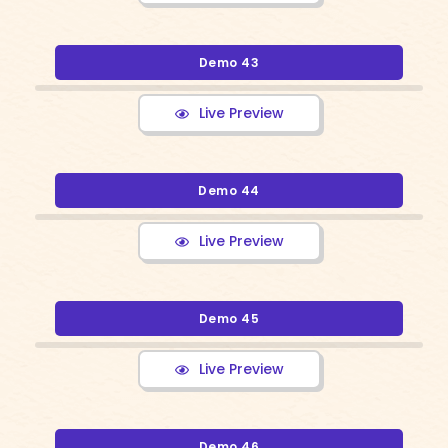
Demo 43
Live Preview
Demo 44
Live Preview
Demo 45
Live Preview
Demo 46