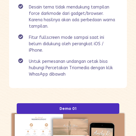
Desain tema tidak mendukung tampilan
force darkmode dari gadget/browser.
Karena hasilnya akan ada perbedaan warna
tampilan.
Fitur fullscreen mode sampai saat ini
belum didukung oleh perangkat iOS /
iPhone.
Untuk pemesanan undangan cetak bisa
hubungi Percetakan Triomedia dengan klik
WhasApp dibawah
Demo 01