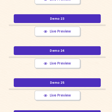
Demo 23
Live Preview
Demo 24
Live Preview
Demo 25
Live Preview