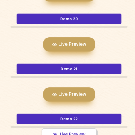
Demo 20
Live Preview
Demo 21
Live Preview
Demo 22
Live Preview