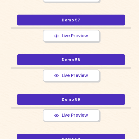
Demo 57
Live Preview
Demo 58
Live Preview
Demo 59
Live Preview