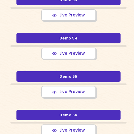
Live Preview
Demo 54
Live Preview
Demo 55
Live Preview
Demo 56
Live Preview