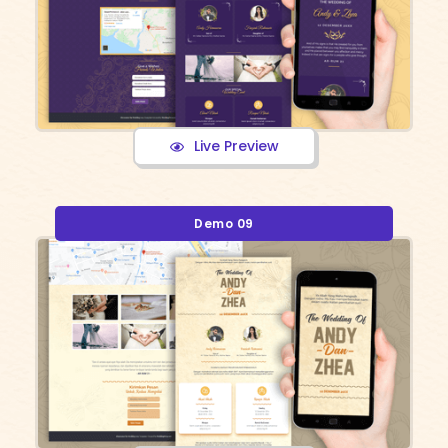
Live Preview
Demo 09