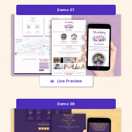
Demo 07
Live Preview
Demo 08