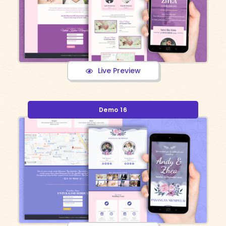
Live Preview
Demo 16